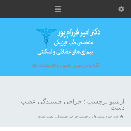
با ما در تماس باشید : 32523997-026
آرشیو برچسب : جراحی چسبندگی عصب
دست
خانه
تمام پست ها با برچسب: جراحی چسبندگی عصب دست