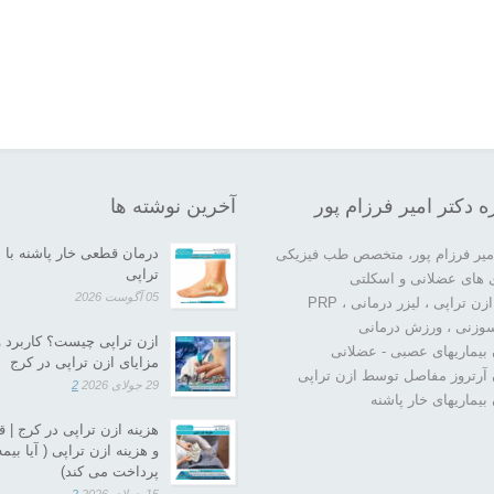
ه دکتر امیر فرزام پور
آخرین نوشته ها
درمان قطعی خار پاشنه با 
امیر فرزام پور، متخصص طب فیزیکی
تراپی
ی های عضلانی و اسکلتی
05 آگوست 2026
زن تراپی ، لیزر درمانی ، PRP
زنی ، ورزش درمانی
ازن تراپی چیست؟ کاربرد و
بیماریهای عصبی - عضلانی
مزایای ازن تراپی در کرج
 آرتروز مفاصل توسط ازن تراپی
29 جولای 2026
2
بیماریهای خار پاشنه
هزینه ازن تراپی در کرج | 
و هزینه ازن تراپی ( آیا بیمه
پرداخت می کند)