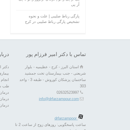
آر پی
پارگی رباط صلیبی | علت و نحوه
تشخیص پارگی رباط صلیبی در کرج
تماس با دکتر امیر فرزام پور
دربار
استان البرز - کرج - عظیمیه - بلوار
دکتر 
شریعتی - جنب بیمارستان تخت جمشید
بیمار
ساختمان پزشکان کوروش - طبقه 3 - واحد
انجام ا
303
طب سو
02632523997
درمان 
info@drfarzampour.com
درمان
درمان 
drfarzampoor
ساعت پاسخگویی: روزهای زوج از ساعت 2 تا