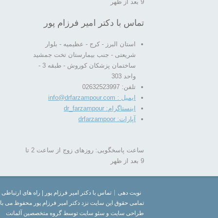
9 بعد از ظهر
تماس با دکتر امیر فرزام پور
استان البرز - کرج - عظیمیه - بلوار
شریعتی - جنب بیمارستان تخت جمشید
ساختمان پزشکان کوروش - طبقه 3 -
واحد 303
تلفن: 02632523997
ایمیل : info@drfarzampour.com
اینستاگرام: dr_farzampour
آپارات: drfarzampoor
ساعت پاسخگویی: روزهای زوج از ساعت 2 تا
9 بعد از ظهر
نوبت دهی
تماس با دکتر امیر فرزام پور | راه های ارتباطی
تمامی حقوق این سایت نزد دکتر امیر فرزام پور محفوظ می با
طراحی سایت و سئو سایت توسط گروه متخصصین آلمانت